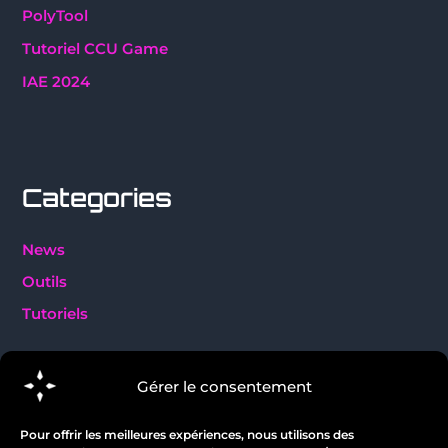
PolyTool
Tutoriel CCU Game
IAE 2024
Categories
News
Outils
Tutoriels
Gérer le consentement
Crédit photos :
@sc_frfun
&
@RSI
- Powered by Polyvalence
Pour offrir les meilleures expériences, nous utilisons des