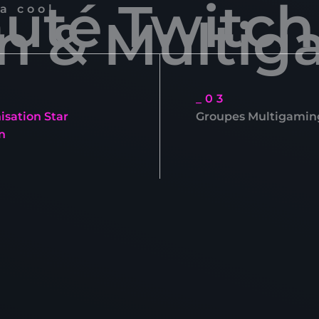
té Twitch
a cool
en & Multi
_03
isation Star
Groupes Multigamin
n