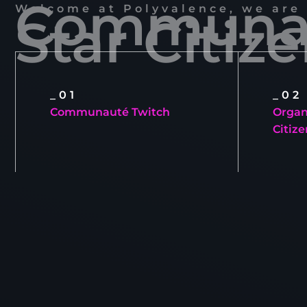
Communau
Welcome at Polyvalence, we are 
Star Citiz
_01
_02
Communauté Twitch
Organ
Citize