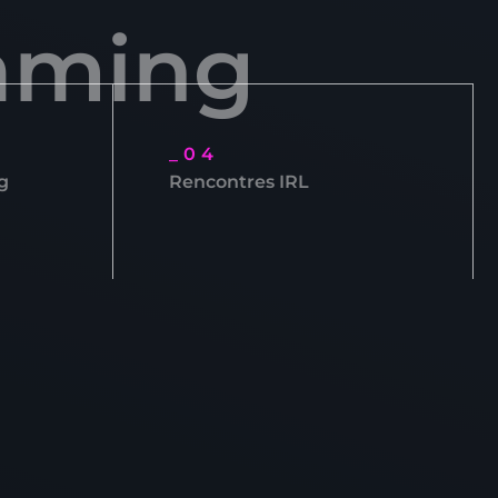
gaming
_04
g
Rencontres IRL