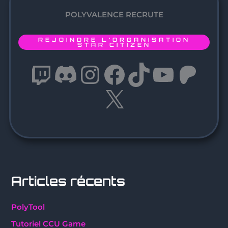
POLYVALENCE RECRUTE
REJOINDRE L’ORGANISATION
STAR CITIZEN
Twitch
Discord
Instagram
Facebook
TikTok
YouT
Pat
X
Articles récents
PolyTool
Tutoriel CCU Game